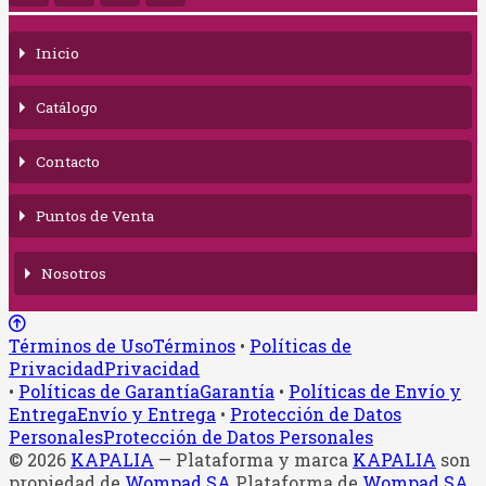
Inicio
Catálogo
Contacto
Puntos de Venta
Nosotros
Términos de Uso
Términos
•
Políticas de
Privacidad
Privacidad
•
Políticas de Garantía
Garantía
•
Políticas de Envío y
Entrega
Envío y Entrega
•
Protección de Datos
Personales
Protección de Datos Personales
© 2026
KAPALIA
—
Plataforma y marca
KAPALIA
son
propiedad de
Wompad SA
Plataforma de
Wompad SA